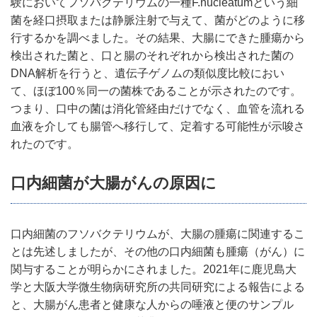
験においてフソバクテリウムの一種F.nucleatumという細
菌を経口摂取または静脈注射で与えて、菌がどのように移
行するかを調べました。その結果、大腸にできた腫瘍から
検出された菌と、口と腸のそれぞれから検出された菌の
DNA解析を行うと、遺伝子ゲノムの類似度比較におい
て、ほぼ100％同一の菌株であることが示されたのです。
つまり、口中の菌は消化管経由だけでなく、血管を流れる
血液を介しても腸管へ移行して、定着する可能性が示唆さ
れたのです。
口内細菌が大腸がんの原因に
口内細菌のフソバクテリウムが、大腸の腫瘍に関連するこ
とは先述しましたが、その他の口内細菌も腫瘍（がん）に
関与することが明らかにされました。2021年に鹿児島大
学と大阪大学微生物病研究所の共同研究による報告による
と、大腸がん患者と健康な人からの唾液と便のサンプル