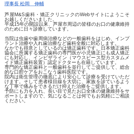
理事長 松岡 伸輔
芦屋M&S歯科・矯正クリニックのWebサイトにようこそ
お越しくださいました。
平成15年の開設以来、芦屋市周辺の皆様のお口の健康維持
のために日々診療しています。
当院は虫歯や歯周病治療などの一般歯科をはじめ、インプ
ラント治療や入れ歯治療など歯科全般に対応します。
なかでも得意としているのは矯正歯科です。日本矯正歯科
協会に所属する矯正歯科の専門医が小児矯正にも成人矯正
にも対応し、インビザライン（マウスピース型カスタムメ
イド矯正歯科装置）認定ドクターも在籍しています。
専門的な矯正歯科と一般歯科を並行してご提供して、総合
的な口腔ケアをおこなう歯科医院です。
院内は衛生管理の徹底により安心して診療を受けていただ
けます。そして患者様目線を大切に、家族を診ているよう
な丁寧で痛みをできるだけ抑えた治療をご提供します。
予防にも力を入れ、長い目で見たお口全体の健康維持をサ
ポートしますので、気になることは何でもお気軽にご相談
ください。