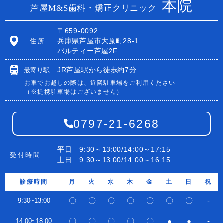
本院
芦屋M&S歯科・矯正クリニック
〒659-0092
兵庫県芦屋市大原町28-1
住所
パルティー芦屋2F
JR芦屋駅から徒歩約7分
最寄り駅
お車でお越しの際は、近隣駐車場をご利用ください
（※提携駐車場はございません）
0797-21-6268
平日 9:30～13:00/14:00～17:15
受付時間
土日 9:30～13:00/14:00～16:15
診療時間
月
火
水
木
金
土
日
祝
〇
〇
〇
〇
〇
〇
〇
-
9:30~13:00
〇
〇
〇
〇
〇
●
●
-
14:00~18:00