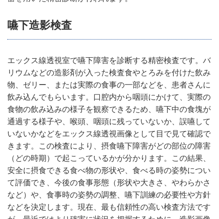
嚥下造影検査
エックス線透視室で嚥下障害を診断する精密検査です。バ
リウムなどの造影剤が入った検査食やとろみを付けた飲み
物、ゼリー、または実際の食事の一部などを、患者さんに
飲み込んでもらいます。口腔内から咽頭にかけて、実際の
食物の飲み込みの様子を観察できるため、嚥下中の食塊が
通過する様子や、喉頭、咽頭に残っていないか、誤嚥して
いないかなどをエックス線透視画像として目で見て確認で
きます。この検査により、摂食嚥下障害がどの部位の障害
（どの時期）で起こっているかが分かります。この結果、
安全に摂食できる食べ物の形状や、食べる時の姿勢につい
て評価でき、今後の食事形態（形状や大きさ、やわらかさ
など）や、食事時の姿勢の調整、嚥下訓練の必要性や方針
などを決定します。現在、最も信頼性の高い検査方法です