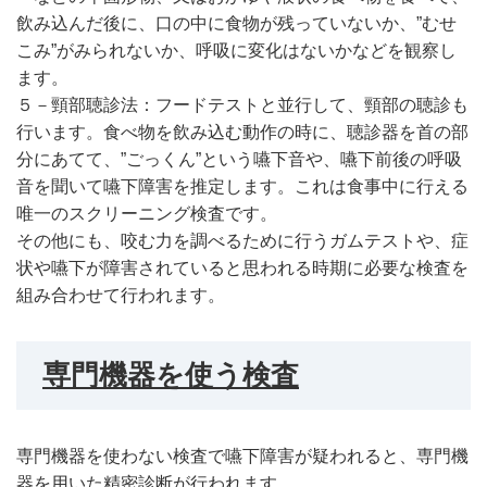
飲み込んだ後に、口の中に食物が残っていないか、”むせ
こみ”がみられないか、呼吸に変化はないかなどを観察し
ます。
５－頸部聴診法：フードテストと並行して、頸部の聴診も
行います。食べ物を飲み込む動作の時に、聴診器を首の部
分にあてて、”ごっくん”という嚥下音や、嚥下前後の呼吸
音を聞いて嚥下障害を推定します。これは食事中に行える
唯一のスクリーニング検査です。
その他にも、咬む力を調べるために行うガムテストや、症
状や嚥下が障害されていると思われる時期に必要な検査を
組み合わせて行われます。
専門機器を使う検査
専門機器を使わない検査で嚥下障害が疑われると、専門機
器を用いた精密診断が行われます。