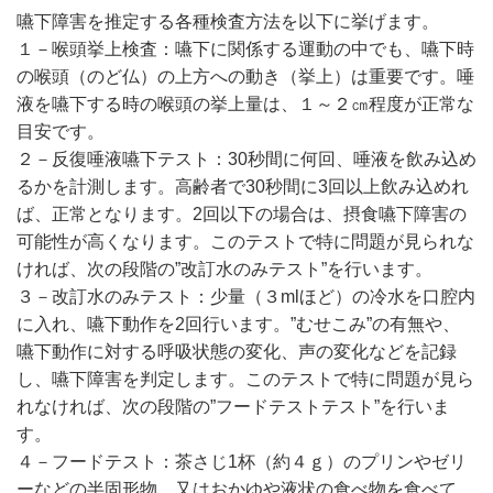
嚥下障害を推定する各種検査方法を以下に挙げます。
１－喉頭挙上検査：嚥下に関係する運動の中でも、嚥下時
の喉頭（のど仏）の上方への動き（挙上）は重要です。唾
液を嚥下する時の喉頭の挙上量は、１～２㎝程度が正常な
目安です。
２－反復唾液嚥下テスト：30秒間に何回、唾液を飲み込め
るかを計測します。高齢者で30秒間に3回以上飲み込めれ
ば、正常となります。2回以下の場合は、摂食嚥下障害の
可能性が高くなります。このテストで特に問題が見られな
ければ、次の段階の”改訂水のみテスト”を行います。
３－改訂水のみテスト：少量（３mlほど）の冷水を口腔内
に入れ、嚥下動作を2回行います。”むせこみ”の有無や、
嚥下動作に対する呼吸状態の変化、声の変化などを記録
し、嚥下障害を判定します。このテストで特に問題が見ら
れなければ、次の段階の”フードテストテスト”を行いま
す。
４－フードテスト：茶さじ1杯（約４ｇ）のプリンやゼリ
ーなどの半固形物、又はおかゆや液状の食べ物を食べて、