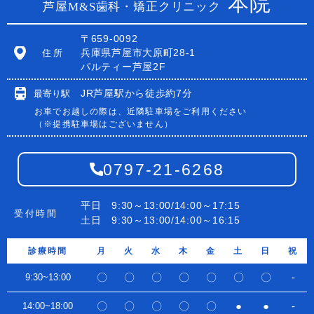
本院
芦屋M&S歯科・矯正クリニック
〒659-0092
兵庫県芦屋市大原町28-1
住所
パルティー芦屋2F
JR芦屋駅から徒歩約7分
最寄り駅
お車でお越しの際は、近隣駐車場をご利用ください
（※提携駐車場はございません）
0797-21-6268
平日 9:30～13:00/14:00～17:15
受付時間
土日 9:30～13:00/14:00～16:15
診療時間
月
火
水
木
金
土
日
祝
〇
〇
〇
〇
〇
〇
〇
-
9:30~13:00
〇
〇
〇
〇
〇
●
●
-
14:00~18:00