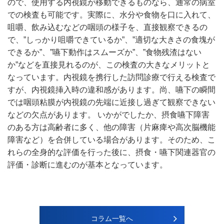
ので、使用する内視鏡が移動できるものなら、通常の病室
での検査も可能です。実際に、水分や食物を口に入れて、
咀嚼、飲み込むなどの咽頭の様子を、直接観察できるの
で、”しっかり咀嚼できているか”、”適切な大きさの食塊が
できるか”、”嚥下動作はスムーズか”、”食物残渣はない
か”などを直接見れるのが、この検査の大きなメリットと
なっています。内視鏡を携行した訪問診療で行える検査で
すが、内視鏡挿入時の違和感があります。尚、嚥下の瞬間
では咽頭粘膜が内視鏡の先端に近接し過ぎて観察できない
などの欠点があります。 いかがでしたか、摂食嚥下障害
のある方は高齢者に多く、他の障害（片麻痺や高次脳機能
障害など）を合併している場合があります。そのため、こ
れらの全身的な評価を行った後に、摂食・嚥下関連器官の
評価・診断に進むのが基本となっています。
コラム一覧へ