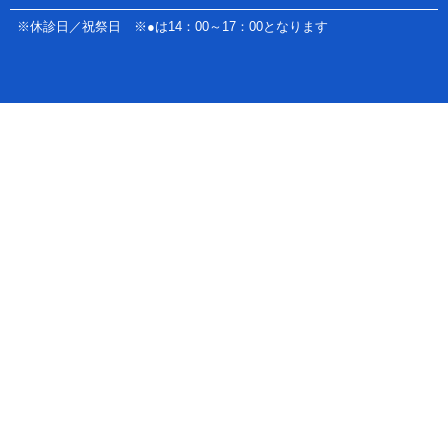
※休診日／祝祭日 ※●は14：00～17：00となります