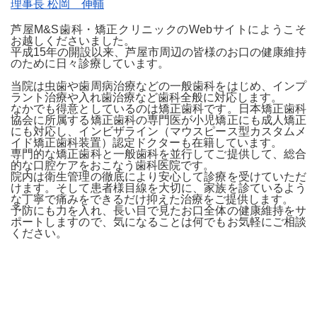
理事長 松岡 伸輔
芦屋M&S歯科・矯正クリニックのWebサイトにようこそ
お越しくださいました。
平成15年の開設以来、芦屋市周辺の皆様のお口の健康維持
のために日々診療しています。
当院は虫歯や歯周病治療などの一般歯科をはじめ、インプ
ラント治療や入れ歯治療など歯科全般に対応します。
なかでも得意としているのは矯正歯科です。日本矯正歯科
協会に所属する矯正歯科の専門医が小児矯正にも成人矯正
にも対応し、インビザライン（マウスピース型カスタムメ
イド矯正歯科装置）認定ドクターも在籍しています。
専門的な矯正歯科と一般歯科を並行してご提供して、総合
的な口腔ケアをおこなう歯科医院です。
院内は衛生管理の徹底により安心して診療を受けていただ
けます。そして患者様目線を大切に、家族を診ているよう
な丁寧で痛みをできるだけ抑えた治療をご提供します。
予防にも力を入れ、長い目で見たお口全体の健康維持をサ
ポートしますので、気になることは何でもお気軽にご相談
ください。