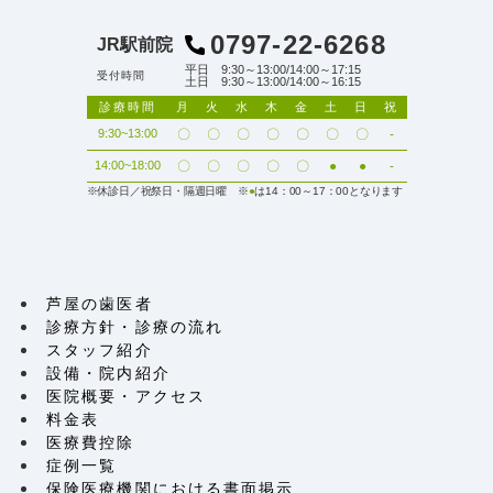
0797-22-6268
JR駅前院
平日 9:30～13:00/14:00～17:15
受付時間
土日 9:30～13:00/14:00～16:15
診療時間
月
火
水
木
金
土
日
祝
9:30~13:00
〇
〇
〇
〇
〇
〇
〇
-
14:00~18:00
〇
〇
〇
〇
〇
●
●
-
※休診日／祝祭日・隔週日曜 ※
●
は14：00～17：00となります
芦屋の歯医者
診療方針・診療の流れ
スタッフ紹介
設備・院内紹介
医院概要・アクセス
料金表
医療費控除
症例一覧
保険医療機関における書面掲示