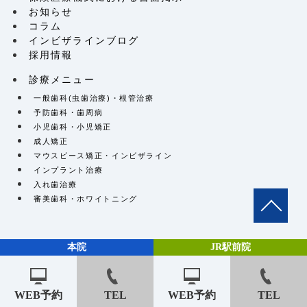
お知らせ
コラム
インビザラインブログ
採用情報
診療メニュー
一般歯科(虫歯治療)・根管治療
予防歯科・歯周病
小児歯科・小児矯正
成人矯正
マウスピース矯正・インビザライン
インプラント治療
入れ歯治療
審美歯科・ホワイトニング
本院
JR駅前院
©︎ 2020 芦屋M&S歯科・矯正クリニック
WEB予約
TEL
WEB予約
TEL