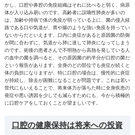
かし、口腔や鼻腔の免疫組織はそれに比べると弱く、病原
体が入り込み易いのです。高齢者に誤嚥性肺炎が多いの
は、加齢や持病で体の免疫が弱っている上に、菌の侵入経
路である口や気道が、胃や腸のような強い免疫を持ってい
ないからだといえます。口内に炎症があると原因菌の防御
が間に合わずに、気道から肺に達して肺炎になってしまう
のです。術後の患者さんで不明熱から高熱を発している人
の血中の菌を調べると、その原因菌の約半分が口腔の菌だ
という報告があります。全身のどの部位でも炎症が続くと
体の負担になりますが、特に口腔の場合は、慢性的に炎症
が持続し、除去が困難になることが問題です。これは若い
世代にもいえることで、将来体力が落ちた時に全身疾患の
発症や悪い誘因を少しでも減らすためにも、今から積極的
に口腔ケアをしておくことが望ましいです。
口腔の健康保持は将来への投資