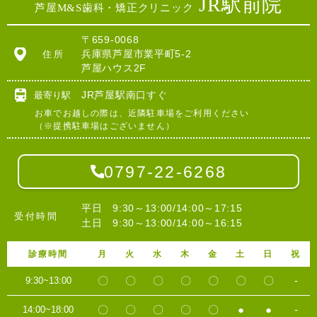
JR駅前院
芦屋M&S歯科・矯正クリニック
〒659-0068
兵庫県芦屋市業平町5-2
住所
芦屋ハウス2F
JR芦屋駅南口すぐ
最寄り駅
お車でお越しの際は、近隣駐車場をご利用ください
（※提携駐車場はございません）
0797-22-6268
平日 9:30～13:00/14:00～17:15
受付時間
土日 9:30～13:00/14:00～16:15
診療時間
月
火
水
木
金
土
日
祝
〇
〇
〇
〇
〇
〇
〇
-
9:30~13:00
〇
〇
〇
〇
〇
●
●
-
14:00~18:00