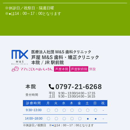
※休診日／祝祭日・隔週日曜
※●は14：00～17：00となります
0797-21-6268
本院
平日 9:30～13:00/14:00～17:15
受付時間
土日 9:30～13:00/14:00～16:15
診療時間
月
火
水
木
金
土
日
祝
9:30~13:00
〇
〇
〇
〇
〇
〇
〇
-
14:00~18:00
〇
〇
〇
〇
〇
●
●
-
※休診日／祝祭日 ※
●
は14：00～17：00となります