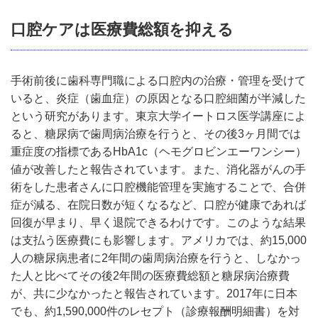
口腔ケアは医療費総額を抑える
手術前後に歯科専門職による口腔内の治療・管理を受けて
いると、炎症（歯血症）の原因となる口腔細菌が半減した
という研究があります。東京大学イートロス医学講座によ
ると、糖尿病で歯周病治療を行うと、その後3ヶ月間では
重症度の指標であるHbA1c（ヘモグロビンエーワンシー）
値が改善したと報告されています。また、消化器がんの手
術をした患者さんに口腔機能管理を実施することで、合併
症が減る、在院日数が短くなるなど、口腔が健康であれば
回復が早まり、早く退院できるわけです。このような結果
は支払う医療費にも影響します。アメリカでは、約15,000
人の糖尿病患者に2年間の歯周病治療を行うと、しなかっ
た人と比べてその後2年間の医療費総額と糖尿病治療費
が、共に少なかったと報告されています。2017年に日本
でも、約1,590,000件のレセプト（診療報酬明細書）を対