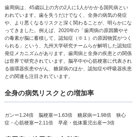
歯周病は、
45
歳以上の方の
2
人に
1
人がかかる国民病とい
われています。歯を失うだけでなく、全身の病気の発症
や、より悪くなるリスクと深く関わることが、明らかにな
ってきました。例えば、
2020
年の「歯周病の原因菌やそ
の毒素が脳に蓄積して、認知症（※１）の原因物質がつく
られる」という、九州大学研究チームらが解明した認知症
発症メカニズムがあります。歯周病と全身の疾患との関係
は世界で研究されています。脳卒中や心筋梗塞に代表され
る循環器疾患やがん、糖尿病のほか、認知症や呼吸器疾患
との関連も注目されています。
全身の病気リスクとの増加率
ガンー
1.24
倍 脳梗塞ー
1.63
倍 糖尿病ー
1.98
倍 狭心
症・心筋梗塞ー
2.11
倍 早産・低体重児出産ー
3
倍