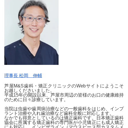
理事長 松岡 伸輔
芦屋M&S歯科・矯正クリニックのWebサイトにようこそ
お越しくださいました。
平成15年の開設以来、芦屋市周辺の皆様のお口の健康維持
のために日々診療しています。
当院は虫歯や歯周病治療などの一般歯科をはじめ、インプ
ラント治療や入れ歯治療など歯科全般に対応します。
なかでも得意としているのは矯正歯科です。日本矯正歯科
協会に所属する矯正歯科の専門医が小児矯正にも成人矯正
にも対応し、インビザライン（マウスピース型カスタムメ