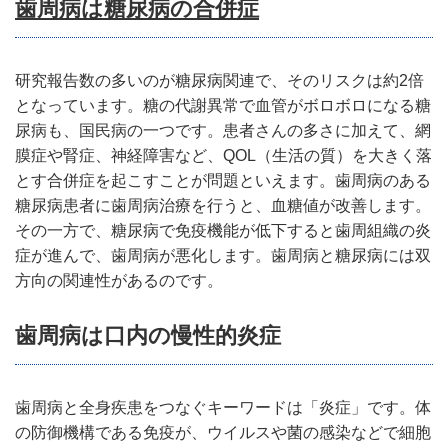
歯周病は糖尿病の合併症
研究報告数の多いのが糖尿病関連で、そのリスクは約
2
倍
となっています。糖の代謝異常で血管がボロボロになる糖
尿病も、国民病の一つです。患者さんの多さに加えて、網
膜症や腎症、神経障害など、
QOL
（生活の質）を大きく落
とす合併症を起こすことが問題といえます。歯周病のある
糖尿病患者に歯周病治療を行うと、血糖値が改善します。
その一方で、糖尿病で免疫機能が低下すると歯周組織の炎
症が進んで、歯周病が悪化します。歯周病と糖尿病には双
方向の関連性があるのです。
歯周病は口内の慢性的炎症
歯周病と全身疾患をつなぐキーワードは「炎症」です。体
の防御機構である免疫が、ウイルスや菌の感染などで細胞