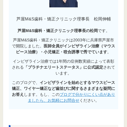
芦屋M&S歯科・矯正クリニック理事長 松岡伸輔
芦屋M&S歯科・矯正クリニック理事長の松岡
です。
芦屋M&S歯科・矯正クリニックは2003年に兵庫県芦屋市
で開院しました。
医師全員がインビザライン治療（マウス
ピース治療）・小児矯正・咬合誘導で秀でています
。
インビザライン治療では1年間の症例数実績によって表彰
される
「プラチナエリートステータス」に公式認定
されて
います。
このブログで、
インビザラインを始めとするマウスピース
矯正、ワイヤー矯正など歯並びに関するさまざまな疑問に
お答え
します。もし、この
ブログで分かりにくい点があり
ましたら、お気軽にお問合せ
ください。