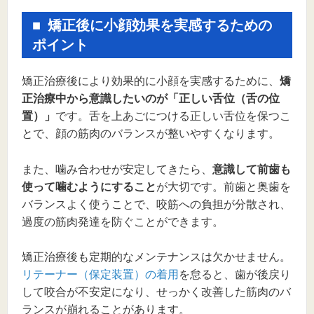
矯正後に小顔効果を実感するための
ポイント
矯正治療後により効果的に小顔を実感するために、
矯
正治療中から意識したいのが「正しい舌位（舌の位
置）」
です。舌を上あごにつける正しい舌位を保つこ
とで、顔の筋肉のバランスが整いやすくなります。
また、噛み合わせが安定してきたら、
意識して前歯も
使って噛むようにすること
が大切です。前歯と奥歯を
バランスよく使うことで、咬筋への負担が分散され、
過度の筋肉発達を防ぐことができます。
矯正治療後も定期的なメンテナンスは欠かせません。
リテーナー（保定装置）の着用
を怠ると、歯が後戻り
して咬合が不安定になり、せっかく改善した筋肉のバ
ランスが崩れることがあります。