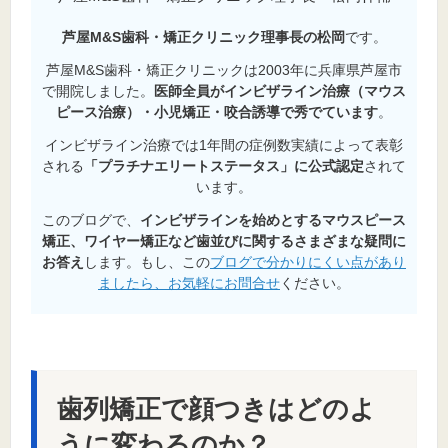
芦屋M&S歯科・矯正クリニック理事長の松岡
です。
芦屋M&S歯科・矯正クリニックは2003年に兵庫県芦屋市
で開院しました。
医師全員がインビザライン治療（マウス
ピース治療）・小児矯正・咬合誘導で秀でています
。
インビザライン治療では1年間の症例数実績によって表彰
される
「プラチナエリートステータス」に公式認定
されて
います。
このブログで、
インビザラインを始めとするマウスピース
矯正、ワイヤー矯正など歯並びに関するさまざまな疑問に
お答え
します。もし、この
ブログで分かりにくい点があり
ましたら、お気軽にお問合せ
ください。
歯列矯正で顔つきはどのよ
うに変わるのか？